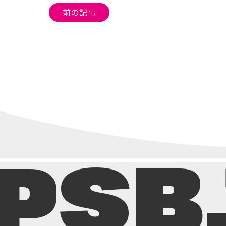
投
前の記事
稿
ナ
ビ
ゲ
ー
シ
ョ
ン
PSB