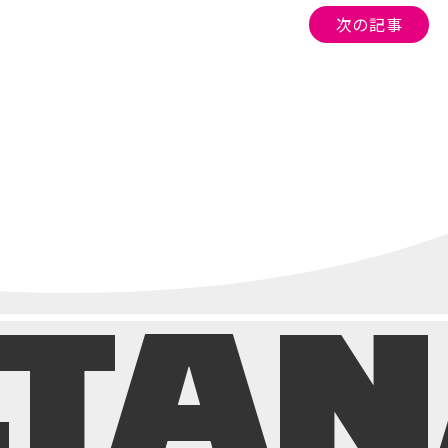
次の記事
.TA