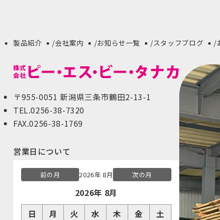
製品紹介
会社案内
お知らせ一覧
スタッフブログ
〒955-0051 新潟県三条市鶴田2-13-1
TEL.0256-38-7320
FAX.0256-38-1769
営業日について
前の月
2026年 8月
次の月
2026年 8月
日
月
火
水
木
金
土