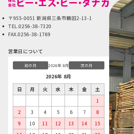
〒955-0051 新潟県三条市鶴田2-13-1
TEL.0256-38-7320
FAX.0256-38-1769
営業日について
前の月
2026年 8月
次の月
2026年 8月
日
月
火
水
木
金
土
1
2
3
4
5
6
7
8
9
10
11
12
13
14
15