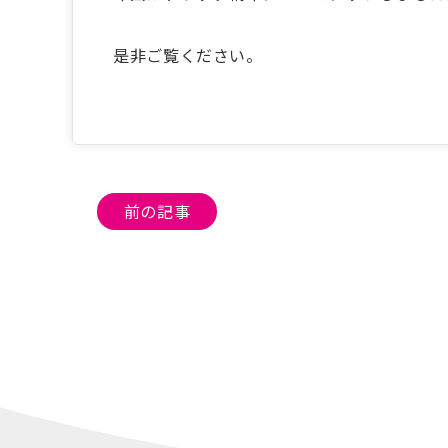
是非ご覧ください。
投
前の記事
稿
ナ
ビ
ゲ
ー
シ
ョ
ン