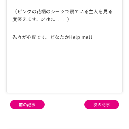
（ピンクの花柄のシーツで寝ている主人を見る
度笑えます。ｽｲﾏｾﾝ。。。）
先々が心配です。どなたかHelp me!!
投
前の記事
次の記事
稿
ナ
ビ